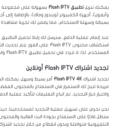
يمكنك تنزيل
تطبيق Flash IPTV
بسهولة على مجموعة متنو
وآيفون)، أجهزة الكمبيوتر (ويندوز وماك)، بالإضافة إلى 
بسيطة وسهلة الاستخدام، مما يضمن لك تجربة مشاهدة م
عند إتمام عملية الدفع، سنرسل لك رابط تحميل التطبيق م
استكشاف محتوى Flash IPTV على ال
المستخدم. لذا، لا تتردد في تحميل تطبيق Flash IPTV واستمتع بمشاهدة قنواتك المفضلة في أي وقت وأي مكان.
تجديد اشتراك Flash IPTV أونلاين
تجديد اشتراك
Flash IPTV 4K
أمر بسيط وسهل. يمكنك الق
مريحة تتيح لك الاستمرار في الاستمتاع بالمحتوى المفض
واختيار خيار التجديد، ثم اتباع التعليمات لتأكيد عملية الدف
نحن نحرص على تسهيل عملية التجديد لمستخدمينا، حيث تو
ستظل قادرًا على الاستمتاع بجودة البث العالية والمحتو
التلفزيونية متواصلة وبدون انقطاع من خلال تجديد اشتراكك