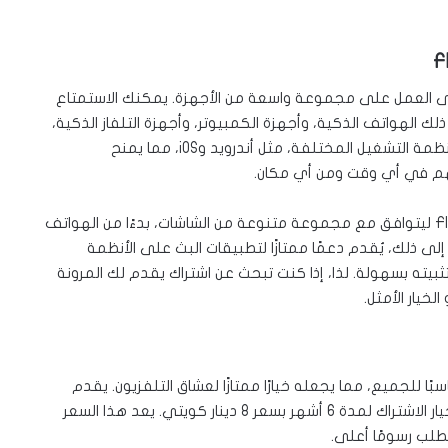
العمل على مجموعة واسعة من الأجهزة. يمكنك الاستمتاع
 في ذلك الهواتف الذكية، وأجهزة الكمبيوتر، وأجهزة التلفاز الذكية،
وأجهزة البوكس المختلفة. يعمل الاشتراك بسلاسة على أنظمة التشغيل المختلفة، مثل أندرويد وiOS، مما يمنح
م في أي وقت ومن أي مكان.
لضمان تجربة مشاهدة مثالية، تم تحسين تطبيق Flash IPTV ليتوافق مع مجموعة متنوعة من الشاشات، بدءًا من الهواتف
 إلى ذلك، يُقدم دعمًا ممتازًا لتطبيقات البث على الأنظمة
يته بسهولة. لذا، إذا كنت تبحث عن اشتراك يقدم لك المرونة
لخيار الأمثل.
ا للجميع، مما يجعله خيارًا ممتازًا لعشاق التلفزيون. يقدم
الاشتراك خطة سنوية بسعر 13 دينار كويتي، بالإضافة إلى خيار الاشتراك لمدة 6 أشهر بسعر 8 دينار كويتي. يعد هذا السعر