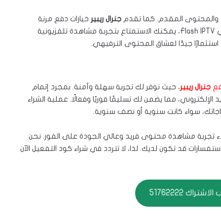
مة والمحتوى المقدم. كما تقدم
جنرال ريبير
خيارات دفع مرنة
لتسهيل عملية الشراء على المستخدمين. عبر الاشتراك في Flash IPTV، يمكنك الاستمتاع بتجربة مشاهدة تلفزيونية
تثمارًا جيدًا لعشاق المحتوى الترفيهي.
ع
جنرال ريبير
، حيث نوفر لك تجربة سهلة وآمنة. بمجرد إتمام
إلكتروني، مما يضمن لك تسليمًا فوريًا وفعالًا. عملية الشراء
ياجاتك، سواء كانت سنوية أو نصف سنوية.
ء تجربة مشاهدة محتوى فريد وعالي الجودة على الفور. نحن
ارات قد تكون لديك. لذا، لا تتردد في شراء كود التفعيل الآن
شتراك 51762222