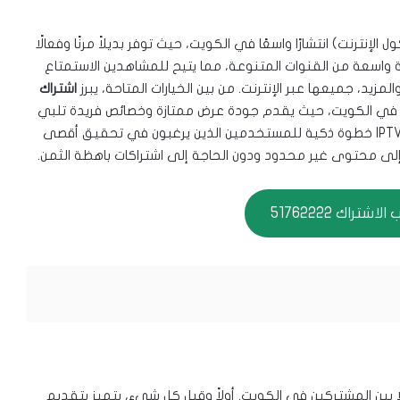
 خدمات IPTV (تلفزيون بروتوكول الإنترنت) انتشارًا واسعًا في الكويت، حيث توفر بديلاً مرنًا وفعالًا
ون التقليدية. تقدم اشتراكات IPTV مجموعة واسعة من القنوات المتنوعة، مما يتيح للمشاهدين الاستمتاع
يد، جميعها عبر الإنترنت. من بين الخيارات المتاحة، يبرز
اشتراك
 في الكويت، حيث يقدم جودة عرض ممتازة وخصائص فريدة تلبي
احتياجات جميع عشاق التلفزيون. يُعد الانتقال إلى خدمات IPTV خطوة ذكية للمستخدمين الذين يرغبون في تحقيق أقصى
لى محتوى غير محدود ودون الحاجة إلى اشتراكات باهظة الثمن.
شتراك 51762222
ًا بين المشتركين في الكويت. أولاً وقبل كل شيء، يتميز بتقديم