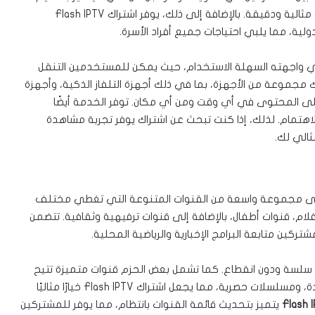
جودة عرض فائقة تصل إلى 4K، مما يضمن تجربة مشاهدة مثالية ودقيقة. بالإضافة إلى ذلك، يوفر اشتراك Flash IPTV
ية، مما يلبي احتياجات جميع أفراد الأسرة.
ى التي تجعل اشتراك Flash IPTV متميزًا هي واجهته السهلة الاستخدام، حيث يمكن للمستخدمين التنقل
 مجموعة من الأجهزة، بما في ذلك أجهزة التلفاز الذكية، وأجهزة
إلى المحتوى في أي وقت ومن أي مكان. توفر الخدمة أيضًا
للاهتمام. لذلك، إذا كنت تبحث عن اشتراك يوفر تجربة مشاهدة
ثالي لك.
ى مجموعة واسعة من القنوات المتنوعة التي تغطي مختلف
فلام، قنوات أطفال، بالإضافة إلى قنوات ترفيهية وثقافية. تتضمن
ركين متابعة البرامج الإخبارية والرياضية المحلية.
 سلسة ودون انقطاع. كما تشمل بعض الحزم قنوات متميزة تتيح
للمستخدمين الوصول إلى أحداث رياضية حية، وأفلام جديدة، ومسلسلات حصرية، مما يجعل اشتراك Flash IPTV خيارًا مثاليًا
Flash 
يتميز بتحديث قائمة القنوات بانتظام، مما يوفر للمشتركين