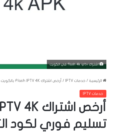
اشتراك flash 4k iptv في الكويت
الرئيسية
/
خدمات IPTV
/
أرخص اشتراك Flash IPTV 4K بالكويت – تسليم فوري لكود التفعيل
خدمات IPTV
تسليم فوري لكود ال