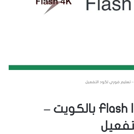
أرخص اشتراك Flash IPTV 4K بالكويت –
تفعيل