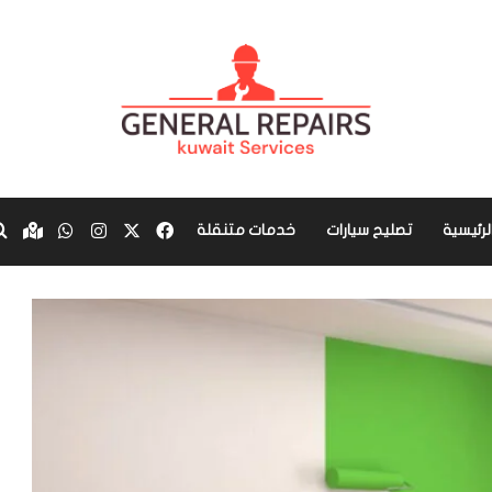
‫X
فيسبوك
انستقرام
واتساب
aps
لرئيسية
تصليح سيارات
خدمات متنقلة