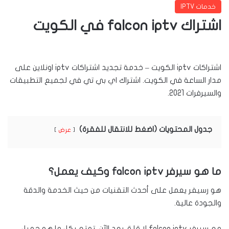
خدمات IPTV
اشتراك falcon iptv في الكويت
اشتراكات iptv الكويت – خدمة تجديد اشتراكات iptv اونلاين على
مدار الساعة في الكويت. اشتراك اي بي تي في لجميع التطبيقات
والسيرفرات 2021.
جدول المحتويات (اضغط للانتقال للفقرة)
عرض
ما هو سيرفر falcon iptv وكيف يعمل؟
هو رسيفر يعمل على أحدث التقنيات من حيث الخدمة والدقة
والجودة عالية.
مع سيرفر falcon iptv لا قلق بعد الآن، تمتع بكل ما هو جميل