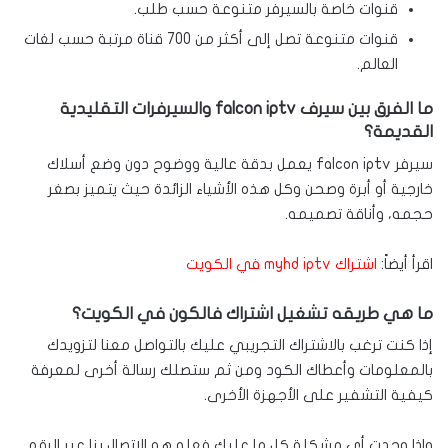
قنوات خاصة بالسيرفر متنوعة حسب طلب.
قنوات متنوعة تصل إلى أكثر من 700 قناة
مرتبة حسب لغات
العالم.
ما الفرق بين سيرف
falcon iptv والسيرفرات التقليدية
القديمة؟
سيرفر falcon iptv يعمل بدقة عالية ووضوح دون وضع أسلاك
خارجية أو أبرة وصحن وكل هذه الأشياء الزائدة حيث يتميز بصغر
حجمه، وأناقة تصميمه.
اقرأ أيضاً:
اشتراك myhd iptv في الكويت
ما هي طريقه تشغيل اشتراك فالكون في الكويت؟
إذا كنت ترغب بالاشتراك التجريبي عليك بالتواصل معنا لتزويدك
بالمعلومات وأعطاك الكود ومن ثم ستصلك رسالة أخرى لمعرفة
كيفية التشفير على الأجهزة الأخرى.
واذا وجدت أي مشكلة كل ما عليك فعله هو الاتصال بنا عبر الرقم