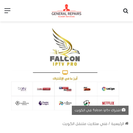
بحث عن
الق
اشتراك falcon iptv في الكويت
الرئيسية
/
فني ستلايت متنقل الكويت