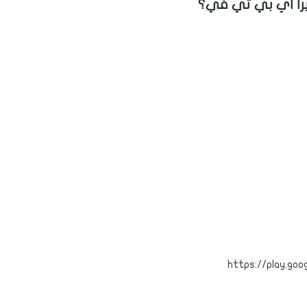
يرا اي بي تي في؟
https://play.go