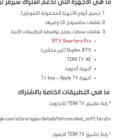
ما هي الأجهزة التي تدعم اشتراك سيرفر ت
جميع أنواع الأجهزة المحمولة (الموبايل).
شاشات سامسونج LG وغيرها.
شاشات سمارت يعمل بواسطة التطبيقات الآتية:
IPTV Smarters Pro
Duplex IPTV (غير مجاني).
TERA TV 4K.
أجهزة أندرويد.
أجهزة Tv box – Apple TV.
ما هي التطبيقات الخاصة بالاشتراك
* رابط تطبيق TERA TV للاندرويد:
ogle.com/store/apps/details?id=com.mbm_soft.teratv
* رابط تطبيق TERA TV الايفون