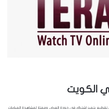
بي تي في بدون تقطيع يتميز اشتراك في جودة العرض، وممتاز لمشاهدة المباريات