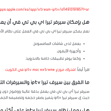
pps.apple.com/sa/app/xtream-iptv/id1491319185?l=ar
هل بإمكان سيرفر تيرا اي بي تي في أن يعم
نعم يمكن سيرفر تيرا اي بي تي في العمل على نظام الأجه
يعمل لدى شاشات السامسونج.
وأجهزة الآيفون.
وكما يوفر تطبيقات خاصة بالاندرويد.
اقرأ أيضاً:
اشتراك موزع iptv mac extreme في الكويت
ما الفرق بين سيرف تيرا iptv والسيرفرات التقليدية القديمة؟
سيرفر تيرا آي بي تي في يعمل بدقة عالية ووضوح دون وض
حيث إن سيرفر تيرا iptv يتميز بصغر حجمه وتصميمه الجميل.
هل يعمل نظام سيرفر تيرا iptv على أكثر من جهاز بنفس الوقت؟