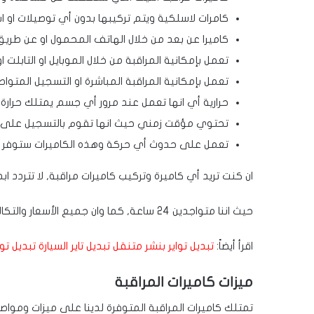
كامرات لاسلكية ويتم تركيبها بدون أي توصيلات او ا
كاميرا عن بعد من خلال الهاتف المحمول او عن طريق ال
تعمل بإمكانية المراقبة من خلال الموبايل او التابلت او 
تعمل بإمكانية المراقبة المباشرة او التسجيل المتواص
حرارية أي انها تعمل عند مرور أي جسم يمتلك حرارة س
تحتوي مؤقت زمني حيث انها تقوم بالتسجيل على 
تعمل على حدوث أي حركة وهذه الكاميرات ستوفر الك
ان كنت تريد أي كاميرة وتركيب كاميرات مراقبة, لا تتردد ابد
حيث اننا متواجدين 24 ساعة, كما وان جميع الأسعار والتكاليف مدروسة ومنافسة الى حد كبير جدا.
اقرأ أيضاً:
تبديل تواير بنشر متنقل تبديل تاير السيارة تبديل توا
ميزات كاميرات المراقبة
تمتلك كاميرات المراقبة المتوفرة لدينا على ميزات ومواص