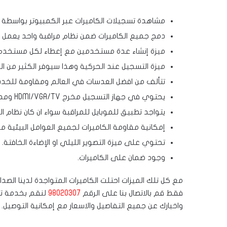
مشاهدة تسجيلات الكاميرات عبر الكمبيوتر بواسطة ب
دمج جميع الكاميرات ضمن نظام مراقبة واحد يعمل ع
ميزة إنشاء عدة مستخدمين مع إعطاء لكل مستخدم
ميزة التسجيل عند الحركية وهذا سيوفر الكثير من ال
تتألف من افضل العدسات في العالم ومقاومة للخد
يحتوي في جهاز التسجيل مخرج HDMI/VGA/TV ومدخل شبكة و 2 مدخل USB ومدخل ومخرج صوت.
يتواجد تطبيق للموبايل للمراقبة سواء ان كان نظام المو
إمكانية مقاومة الكاميرات لجميع العوامل البيئية مثل
تحتوي على ميزة التصوير الليلي او الإضاءة الخافتة.
وجود ضمان على الكاميرات.
مع كل تلك الميزات احتلت الكاميرات المتواجدة لدينا الصد
فقط قم بالاتصال بنا على الرقم
98020307
لنقم بخدمة ترك
واخبارك عن جميع التفاصيل والاسعار مع إمكانية التوصيل.