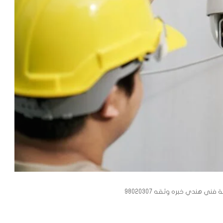
ني هندي خبره وثقه 98020307