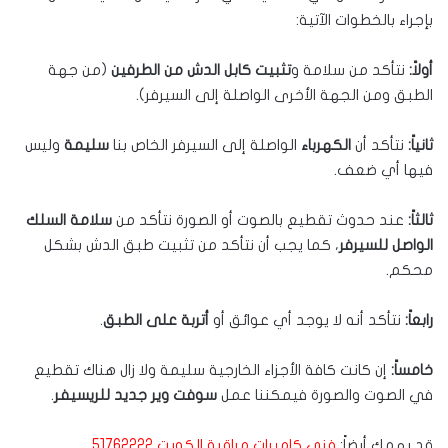
بإجراء بالخطوات الآتية:
أولاً:
نتأكد من سلامة و
تثبيت كابل الدش من الطرفين
(من جهة
الطبق ومن الجهة الأخرى الواصلة إلى السيرفر).
ثانياً:
نتأكد أن
الكهرباء
الواصلة إلى السيرفر الخاص بنا
سليمة
وليس
فيها أي ضعف.
ثالثاً:
عند حدوث تقطيع بالصوت أو الصورة نتأكد من
سلامة السلك
الواصل للسيرفر
، كما يجب أن نتأكد من تثبيت طبق الدش بشكل
محكم.
رابعاً:
نتأكد أنه لا يوجد أي عوائق أو
أتربة على الطبق
.
خامساً:
إن كانت كافة الأجزاء الخارجية سليمة ولا زال هناك تقطيع
في الصوت والصورة فيمكننا عمل
سوفت وير جديد للريسيفر
.
قد يهمك أيضاً:
فني كاميرات مراقبة الكويت 51762222