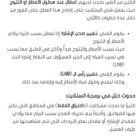
الكثير من الناس تحدث لديهم
أعطال عند هطول الأمطار أو الثلوج
.
حيث يعمل فني الستلايت على إصلاح هذا العطل على الفور من
خلال عدة خطوات كالآتي:
يقوم الفني ب
تغيير صحن الإشارة
إذا تعطل بسبب كثرة تراكم
الأمطار أو الثلوج:
حيث تسبب الأمطار والثلوج صدأً وتآكل في الطبق مما يسبب
في تسرب المياه إلى الجزء المسؤول عن التقاط إشارة البث
(LNB).
يقوم الفني ب
تغيير رأس ال (LNB)
:
وذلك ليمنع وصول مياه الأمطار إليه وإتلافه بعد ذلك.
حدوث خلل في برمجة الستلايت:
كثيراً ما تحدث مشكلات (ك
احتراق اللاقط
) في المناطق التي تكثر
فيها الصواعق، وأحياناً يتم تحريك الصحن بسبب الرياح مما يؤدي
لفقدان الإشارة أو فقدان بعض الترددات التي تتم مشاهدتها من
طرف العميل.