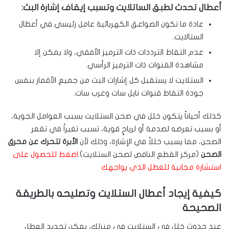
أعطال تحدث لطبق الساتلايت وتسبب إيقاف إشارة البث:
عادة ما تكون الصواعق الكهربائية عامل رئيسي في أعطال
الستالايت.
عدم التقاط الترددات ذات الترميز الأفقي، ولا يمكن إلا
مشاهدة القنوات ذات الترميز الرأسي.
الستلايت لا يستقبل كل إشارات البث من جميع الأقمار بنفس
جودة التقاط قنوات نايل سات وعرب سات.
كذلك أحياناً يتكون خلل في صحن الستلايت بسبب العوامل الجوية،
أو بسبب تعرضه لصدمة أو لرياحٍ قوية، تسبب تغيراً في تقعر
الصحن، مما يسبب خللاً في الإشارة، وذلك لأن
الأبرة تتحرك عن محرق
الصحن
(مركز القطع الناقص لصحن الستلايت).
اضغط للحصول على
استشارة مجانية للعطل الذي يواجهك
كيفية إيجاد أعطال الستلايت وتصليحه بالطريقة
الصحيحة
عند حدوث خلل في الستلايت في منزلك، يمكن تحديد العطل