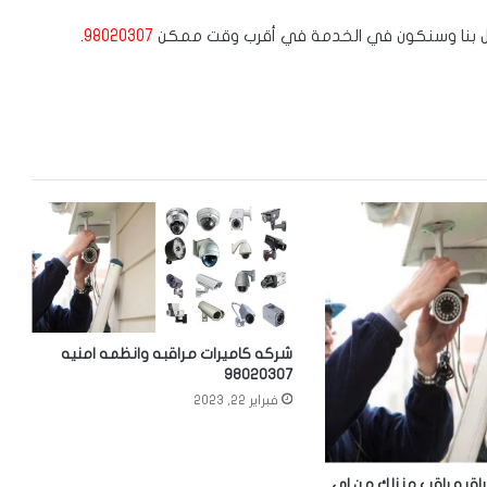
تصل بنا وسنكون في الخدمة في أقرب وقت ممكن
98020307
.
شركه كاميرات مراقبه وانظمه امنيه
98020307
فبراير 22, 2023
اقبه راقب منزلك من اي