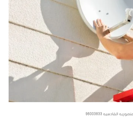
يه القادسيه 96003833