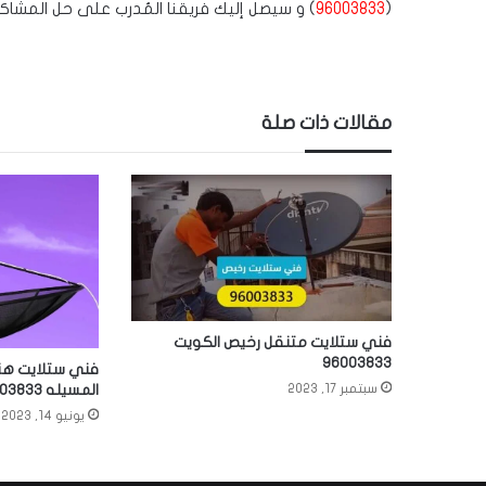
(
96003833
) و سيصل إليك فريقنا المُدرب على حل المشا
مقالات ذات صلة
فني ستلايت متنقل رخيص الكويت
96003833
فني ستلايت هن
المسيله 96003833
سبتمبر 17, 2023
يونيو 14, 2023