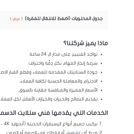
جدول المحتويات (اضغط للانتقال للفقرة)
عرض
ماذا يميز شركتنا؟
تواجد الفنيين على مدار ال 24 ساعة.
سرعة إنجاز المهام بكل دِقَّة واحتراف.
جودة الستلايتات المقدمة للعملاء وقطع الغيار الاصل
الاحترام والمعاملة الحسنة لكافة العملاء.
الأسعار المميزة والمنافسة مقارنة بالسوق.
تقديم النصائح والخبرات والخيارات الأفضل لكل العملاء
الخدمات التي يقدمها فني ستلايت الدسمه
تركيب جميع أنواع الرسيفرات الحديثة (أندرويد 4K – واي فاي).
ضبط أي تشويش أو انقطاع في الصورة أو الصوت.