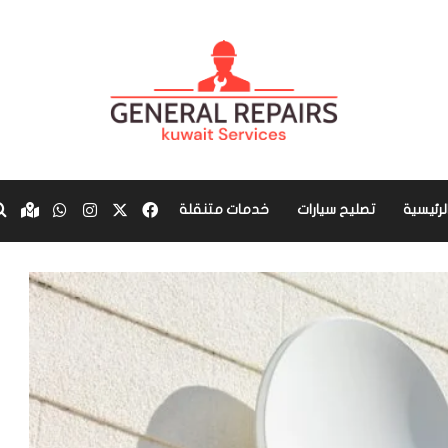
‫X
فيسبوك
انستقرام
واتساب
aps
لرئيسية
تصليح سيارات
خدمات متنقلة