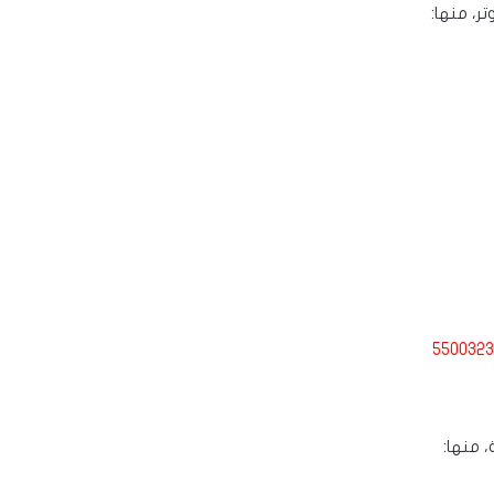
، منها:
5500323
 منها: