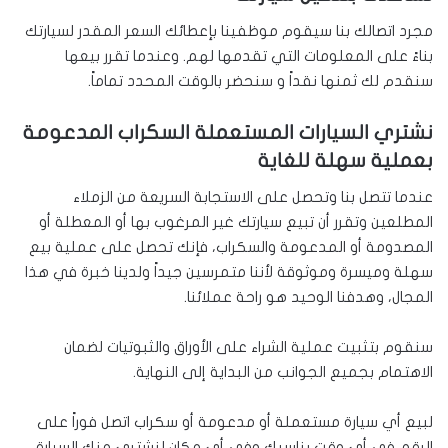
مجرد اتصالك بنا سيقوم موظفينا بإعطائك السعر المقدر لسيارتك
بناءً على المعلومات التي تقدمها لهم. وعندما تقرر بيعها
سنقدم لك ثمنها نقداً و سنحضر بالوقت المحدد تماماً.
نشتري السيارات المستعملة السكراب المدعومة
بعملية سهلة للغاية
عندما تتصل بنا وتحصل على الاستجابة السريعة من الزملاء
المطلعين وتقرر أن تبيع سيارتك غير المرغوب بها أو المعطلة أو
المصدومة أو المدعومة والسكراب، فإنك تحصل على عملية بيع
سهلة وميسرة وموثوقة لأننا متمرسين جيداً ولدينا خبرة في هذا
المجال، وهدفنا الوحيد هو راحة عملائنا.
سنقوم بتثبيت عملية الشراء على الأوراق والثبوتيات لضمان
الاهتمام بجميع الجوانب من البداية إلى النهاية.
لبيع أي سيارة مستعملة أو مدعومة أو سكراب اتصل فوراً على
الرقم في أي وقت يناسبك وفي أي مكان لنشتري منك السيارة